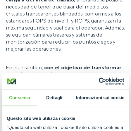
necesidad de tener que bajar del medio.Los
cristales transparentes blindados, conformes a los
estándares FOPS de nivel II y ROPS, garantizan la
máxima seguridad visual para el operador. Además,
se equipan cámaras traseras y sistemas de
monitorización para reducir los puntos ciegos y
mejorar las operaciones.
En este sentido,
con el objetivo de transformar
la cabina de trabajo en una auténtica consola
de mando
, una de las últimas innovaciones Merlo
en el ámbito del confort y la seguridad es el ASCS,
acrónimo de Adaptive Stability Control System, un
Consenso
Dettagli
Informazioni sui cookie
sistema activo y adaptativo, que verifica, en tiempo
real, todos los parámetros de funcionamiento,
sobre tres aspectos fundamentales: la
carga
Questo sito web utilizza i cookie
manipulada
, es decir, el peso (en kg) del elevado,
“Questo sito web utilizza i cookie Il sito utilizza cookies al
leído por una celda de carga, l
a posición de la