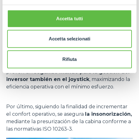
vibraciones
en el habitáculo y favorece la
absorción de las solicitaciones y vibraciones
Accetta tutti
transmitidas durante las fases de desplazamiento y
trabajo, incluso en terrenos irregulares.
Accetta selezionati
Otras líneas incluyen, además,
la inversión en el
volante
, intuitivo y al “alcance de la mano”, para
incrementar la agilidad de maniobra; algunos
Rifiuta
modelos - según las prestaciones requeridas –
prevén un
segundo mando para la gestión del
inversor también en el joystick
, maximizando la
eficiencia operativa con el mínimo esfuerzo.
Por último, siguiendo la finalidad de incrementar
el confort operativo, se asegura
la insonorización,
mediante la presurización de la cabina conforme a
las normativas ISO 10263-3.