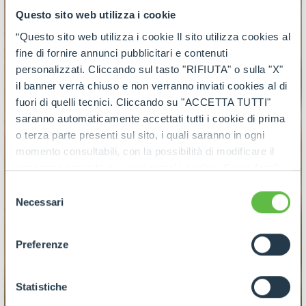
Questo sito web utilizza i cookie
“Questo sito web utilizza i cookie Il sito utilizza cookies al
fine di fornire annunci pubblicitari e contenuti
personalizzati. Cliccando sul tasto "RIFIUTA" o sulla "X"
il banner verrà chiuso e non verranno inviati cookies al di
fuori di quelli tecnici. Cliccando su "ACCETTA TUTTI"
saranno automaticamente accettati tutti i cookie di prima
o terza parte presenti sul sito, i quali saranno in ogni
momento consultabili, con la possibilità di modificare il
consenso prestato per ogni singolo cookie. Come fare?
Cliccare sulla graffetta nera presente in fondo a destra di
Selezione
ogni pagina, selezionare "Modifichi il suo consenso" e
Necessari
del
infine "Mostra dettagli". Potrai trovare il link
consenso
dell'informativa completa nel footer presente in ogni
Preferenze
pagina. Per esercitare i diritti riconosciuti all'interessato ai
sensi degli artt. 15 e ss. del Regolamento UE 2016/679
GDPR abbiamo predisposto una
apposita procedura.
Statistiche