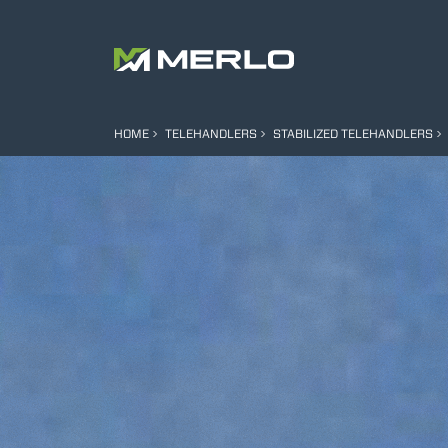
HOME
TELEHANDLERS
STABILIZED TELEHANDLERS