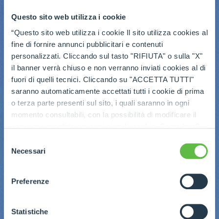
Questo sito web utilizza i cookie
“Questo sito web utilizza i cookie Il sito utilizza cookies al
fine di fornire annunci pubblicitari e contenuti
personalizzati. Cliccando sul tasto "RIFIUTA" o sulla "X"
il banner verrà chiuso e non verranno inviati cookies al di
fuori di quelli tecnici. Cliccando su "ACCETTA TUTTI"
saranno automaticamente accettati tutti i cookie di prima
o terza parte presenti sul sito, i quali saranno in ogni
momento consultabili, con la possibilità di modificare il
consenso prestato per ogni singolo cookie. Come fare?
Cliccare sulla graffetta nera presente in fondo a destra di
Selezione
ogni pagina, selezionare "Modifichi il suo consenso" e
Necessari
del
infine "Mostra dettagli". Potrai trovare il link
consenso
dell'informativa completa nel footer presente in ogni
Preferenze
pagina. Per esercitare i diritti riconosciuti all'interessato ai
sensi degli artt. 15 e ss. del Regolamento UE 2016/679
GDPR abbiamo predisposto una
apposita procedura.
Statistiche