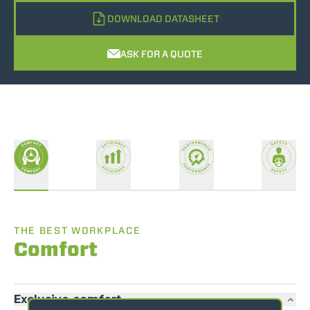
DOWNLOAD DATASHEET
ASK FOR A QUOTE
THE BEST WORKPLACE
Comfort
Exclusive comfort