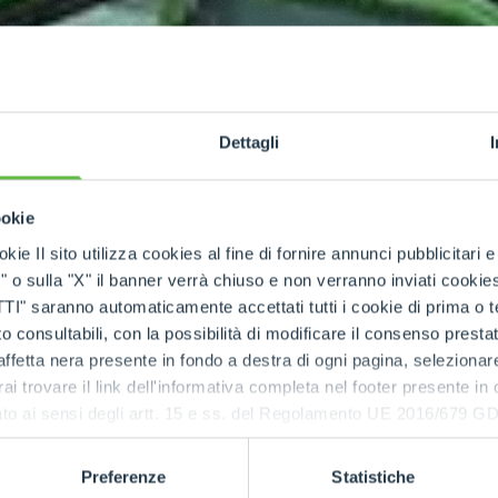
Dettagli
ookie
kie Il sito utilizza cookies al fine di fornire annunci pubblicitari 
o sulla "X" il banner verrà chiuso e non verranno inviati cookies al
saranno automaticamente accettati tutti i cookie di prima o terz
 consultabili, con la possibilità di modificare il consenso presta
ffetta nera presente in fondo a destra di ogni pagina, selezionar
rai trovare il link dell'informativa completa nel footer presente in
ressato ai sensi degli artt. 15 e ss. del Regolamento UE 2016/67
Preferenze
Statistiche