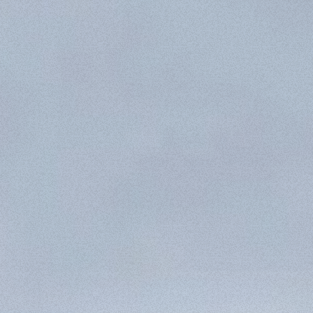
ATTACHMENTS
SHOW ALL
FORKS
BUCKETS
FORKS AND CLAMPS
HOOKS
PLATFORMS