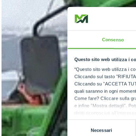
Consenso
Questo sito web utilizza i c
“Questo sito web utilizza i coo
Cliccando sul tasto "RIFIUTA" 
Cliccando su "ACCETTA TUTTI" 
quali saranno in ogni momento
Come fare? Cliccare sulla gra
e infine "Mostra dettagli". Pot
diritti riconosciuti all'inte
apposita procedura.
Selezione
Necessari
del