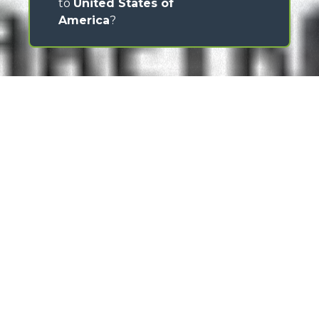
to
United States of
America
?