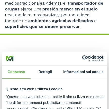
medios tradicionales. Además, el
transportador de
orugas
ejerce una
presión menor en el suelo
,
resultando menos invasivo y, por tanto, ideal
también en
ambientes agrícolas delicados
o
superficies que se deben preservar
.
Contextos de
Consenso
Dettagli
Informazioni sui cookie
empleo y sectores
de uso de los
Questo sito web utilizza i cookie
transportadores
“Questo sito web utilizza i cookie Il sito utilizza cookies al
fine di fornire annunci pubblicitari e contenuti
personalizzati. Cliccando sul tasto "RIFIUTA" o sulla "X"