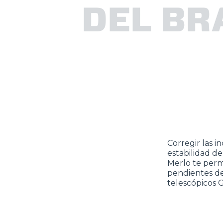
DEL BR
Corregir las i
estabilidad de
Merlo te permi
pendientes de
telescópicos Gi