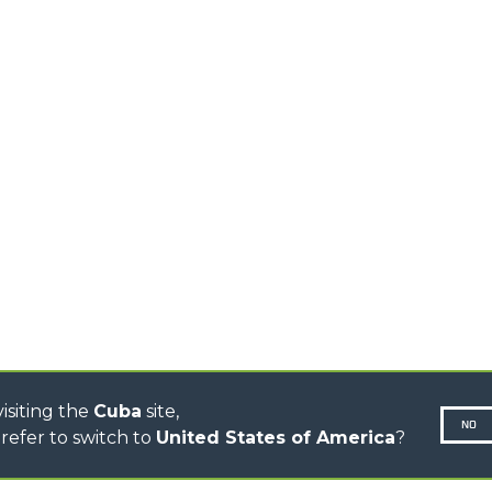
TELESCÓPICOS MEDIA
AL
GANCHOS
CAPACIDAD
TIONS
PLATAFORM
TELESCÓPICOS ALTA
CAPACIDAD
ESPECIAL
R
TELESCÓPICOS
ESTABILIZADOS
TELESCÓPICOS
GIRATORIOS
TRACTORES
TELESCÓPICOS
CINGO TRANSPORTER
CINGO MULTIFUNCIÓN
CINGO ELÉCTRICO
AUTOHORMIGONERAS
TRACTOR FORESTAL
isiting the
Cuba
site,
NO
refer to switch to
United States of America
?
N-260677,