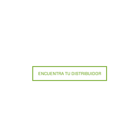
ENCUENTRA TU DISTRIBUIDOR
DO
TELESCÒPICOS
HORCAS
PRODUCTOS
ACCESORIOS
ELÉCTRICOS
PALAS
TELESCÓPICOS
COMPACTOS
HORCAS Y P