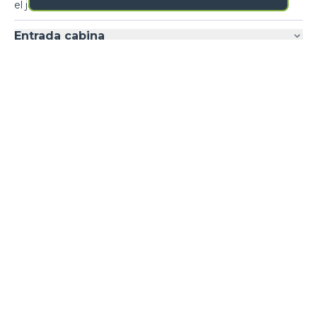
el joystick.
Entrada cabina
Aire acondicionado
Loading form...
GALERÍA IMÁGENES