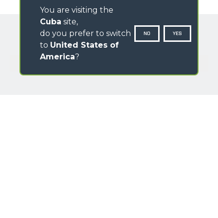
You are visiting the
Cuba
site,
do you prefer to switch
NO
YES
to
United States of
America
?
GALERÍA IMÁGENES
NOMBRE
APELLIDO
PAÍS