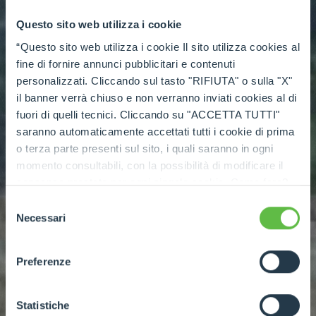
Questo sito web utilizza i cookie
“Questo sito web utilizza i cookie Il sito utilizza cookies al
fine di fornire annunci pubblicitari e contenuti
personalizzati. Cliccando sul tasto "RIFIUTA" o sulla "X"
il banner verrà chiuso e non verranno inviati cookies al di
fuori di quelli tecnici. Cliccando su "ACCETTA TUTTI"
saranno automaticamente accettati tutti i cookie di prima
o terza parte presenti sul sito, i quali saranno in ogni
momento consultabili, con la possibilità di modificare il
consenso prestato per ogni singolo cookie. Come fare?
Cliccare sulla graffetta nera presente in fondo a destra di
Selezione
ogni pagina, selezionare "Modifichi il suo consenso" e
Necessari
del
infine "Mostra dettagli". Potrai trovare il link
consenso
dell'informativa completa nel footer presente in ogni
Preferenze
pagina. Per esercitare i diritti riconosciuti all'interessato ai
sensi degli artt. 15 e ss. del Regolamento UE 2016/679
GDPR abbiamo predisposto una
apposita procedura.
Statistiche