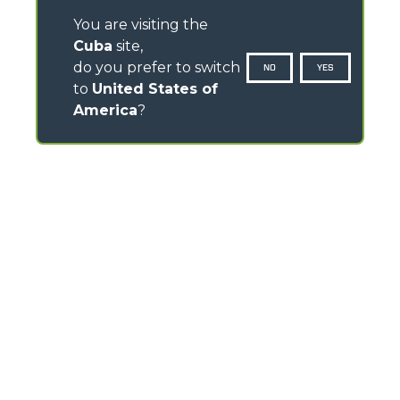
You are visiting the
Cuba
site,
do you prefer to switch
NO
YES
to
United States of
America
?
CONTACTOS
Via Nazionale, 9 - 12010
S. Defendente di Cervasca (CN) - Italy
TEL
+39 0171614111
info@merlo.com