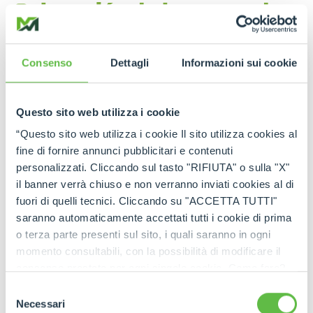
Colocación de barreras de
seguridad
Consenso
Dettagli
Informazioni sui cookie
En las obras de carretera, los
manipuladores
telescópicos
son fundamentales para la
colocación de barreras de seguridad
y
Questo sito web utilizza i cookie
barandillas. Estas maquinarias ofrecen la precisión
necesaria para colocar estas estructuras a los lados
“Questo sito web utilizza i cookie Il sito utilizza cookies al
de las carreteras, contribuyendo de manera
fine di fornire annunci pubblicitari e contenuti
significativa a
la seguridad de los trabajadores
y
personalizzati. Cliccando sul tasto "RIFIUTA" o sulla "X"
a la protección de
los vehículos en circulación
.
Su capacidad de manipular cargas pesadas con
il banner verrà chiuso e non verranno inviati cookies al di
agilidad permite instalar las barreras rápidamente,
fuori di quelli tecnici. Cliccando su "ACCETTA TUTTI"
minimizando los riesgos y garantizando la
saranno automaticamente accettati tutti i cookie di prima
continuidad de la seguridad en la obra.
o terza parte presenti sul sito, i quali saranno in ogni
momento consultabili, con la possibilità di modificare il
consenso prestato per ogni singolo cookie. Come fare?
Cliccare sulla graffetta nera presente in fondo a destra di
Selezione
ogni pagina, selezionare "Modifichi il suo consenso" e
Necessari
del