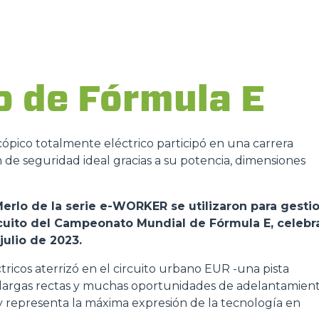
ACCESSORIOS
MUESTRA TODOS
HORCAS
 de Fórmula E
PALAS
ópico totalmente eléctrico participó en una carrera
n de seguridad ideal gracias a su potencia, dimensiones
HORCAS Y PINZAS
erlo de la serie e-WORKER se utilizaron para gesti
ircuito del Campeonato Mundial de Fórmula E, celeb
GANCHOS
julio de 2023.
icos aterrizó en el circuito urbano EUR -una pista
PLATAFORMAS
 largas rectas y muchas oportunidades de adelantamien
e y representa la máxima expresión de la tecnología en