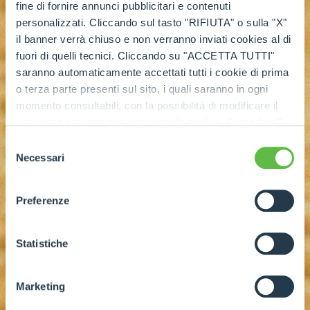
fine di fornire annunci pubblicitari e contenuti
personalizzati. Cliccando sul tasto "RIFIUTA" o sulla "X"
il banner verrà chiuso e non verranno inviati cookies al di
fuori di quelli tecnici. Cliccando su "ACCETTA TUTTI"
saranno automaticamente accettati tutti i cookie di prima
o terza parte presenti sul sito, i quali saranno in ogni
momento consultabili, con la possibilità di modificare il
consenso prestato per ogni singolo cookie. Come fare?
Cliccare sulla graffetta nera presente in fondo a destra di
Selezione
ogni pagina, selezionare "Modifichi il suo consenso" e
Necessari
del
infine "Mostra dettagli". Potrai trovare il link
consenso
dell'informativa completa nel footer presente in ogni
Preferenze
pagina. Per esercitare i diritti riconosciuti all'interessato ai
sensi degli artt. 15 e ss. del Regolamento UE 2016/679
GDPR abbiamo predisposto una
apposita procedura.
Statistiche
Marketing