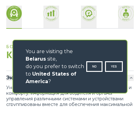
БОЛЕЕ ФУНКЦИОНАЛЬНОЕ РАБОЧЕЕ МЕСТО
You are visiting the
Комфорт
Belarus
site,
do you prefer to switch
NO
YES
to
United States of
Эксклюзивный комфорт
America
?
Уникальный дизайн способствует функциональности и
комфорту; информация для водителя и органы
управления различными системами и устройствами
сгруппированы вместе для обеспечения максимальной
эргономики рабочего места. Реверс на рулевом колесе
предусмотрен также на джойстике.
Loading form...
Доступ в кабину