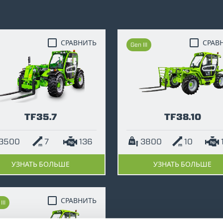
ОБОРУДОВАНИЯ
DUMPER
СРАВНИТЬ
СРАВ
Gen III
НАВЕСНОЕ ОБОРУДОВАНИЕ
ПОКАЗАТЬ ВСЕ
TF35.7
TF38.10
ВИЛКИ
3500
7
136
3800
10
КОВШИ
УЗНАТЬ БОЛЬШЕ
УЗНАТЬ БОЛЬШЕ
ВИЛКИ И ЗАЖИМЫ
СРАВНИТЬ
III