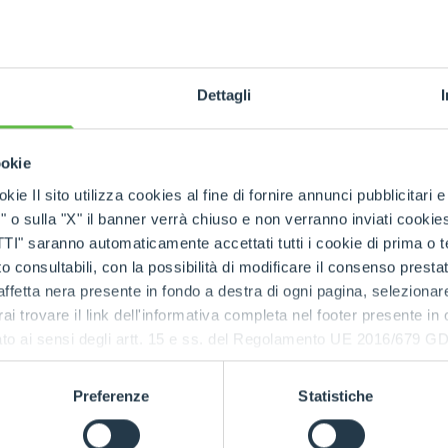
КРЮКИ
Dettagli
TF42.7TT
ПЛАТФОРМЫ
4200
7
136
ookie
СПЕЦИАЛЬНОЕ ОБОРУДОВАНИЕ
kie Il sito utilizza cookies al fine di fornire annunci pubblicitari 
УЗНАТЬ БОЛЬШЕ
o sulla "X" il banner verrà chiuso e non verranno inviati cookies al
saranno automaticamente accettati tutti i cookie di prima o terz
 consultabili, con la possibilità di modificare il consenso presta
ffetta nera presente in fondo a destra di ogni pagina, selezionar
rai trovare il link dell'informativa completa nel footer presente in
ressato ai sensi degli artt. 15 e ss. del Regolamento UE 2016/67
Preferenze
Statistiche
СВЯЗАННАЯ ПРОДУКЦИЯ
ПОГРУЗЧИ