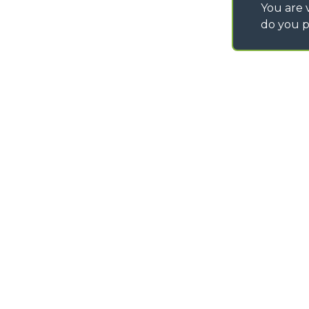
You are v
do you p
©
2026
MERLO S.p.A. Industria Metalmeccanica
P. IVA/Codice Fiscale 03078670043 - Iscrizione CCIAA di Cuneo n. REA C
Capitale Sociale 15.000.005,00 € int. vers