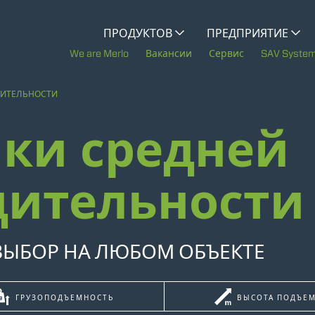
CINGO MULTIFUNZIONE
ПРОДУКТОВ
ПРЕДПРИЯТИЕ
История Merlo
We are Merlo
Вакансии
Сервис
SAV Syste
CINGO PORTATTREZZI
Merlo в мире
ДИТЕЛЬНОСТИ
ки средней
Устойчивое развитие
ЭЛЕКТРИЧЕСКИЙ CINGO
Технологии
дительности
СПЕЦТЕХНИКА
ПОКАЗАТЬ ВСЕ
ЫБОР НА ЛЮБОМ ОБЪЕКТЕ
БЕТОНОСМЕСИТЕЛЬ
ГРУЗОПОДЪЕМНОСТЬ
ВЫСОТА ПОДЪЕ
ТРАКТОР-НОСИТЕЛЬ ТЕХНОЛОГИЧЕСКОГО