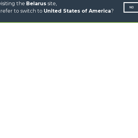
isiting the
Belarus
site,
NO
refer to switch to
United States of America
?
Privacy Policy
Privacy Policy
N-260677,