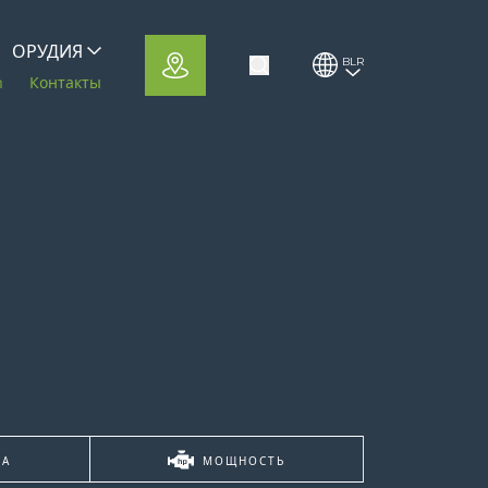
ОРУДИЯ
BLR
Toggle Search
CFRM
m
Контакты
МА
МОЩНОСТЬ