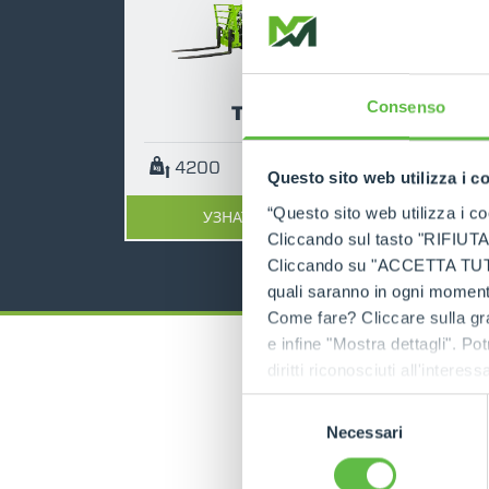
Consenso
TF42.7
4200
7
136
Questo sito web utilizza i c
“Questo sito web utilizza i coo
УЗНАТЬ БОЛЬШЕ
Cliccando sul tasto "RIFIUTA" 
Cliccando su "ACCETTA TUTTI" 
quali saranno in ogni momento
Come fare? Cliccare sulla gra
e infine "Mostra dettagli". Pot
diritti riconosciuti all'inte
apposita procedura.
Selezione
Necessari
del
consenso