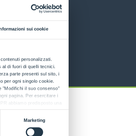
Informazioni sui cookie
e contenuti personalizzati.
 di fuori di quelli tecnici.
a parte presenti sul sito, i
to per ogni singolo cookie.
e "Modifichi il suo consenso"
 ogni pagina. Per esercitare i
9 GDPR abbiamo predisposto una
Marketing