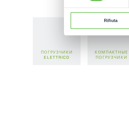
Rifiuta
ПОГРУЗЧИКИ
КОМПАКТНЫЕ
ELETTRICO
ПОГРУЗЧИКИ
DEVELOPER
КОНТАКТЫ
Via Nazionale, 9 - 12010
S. Defendente di Cervasca
EXTRACT OF GENER
(CN) - Italy
PURCHASING CONDI