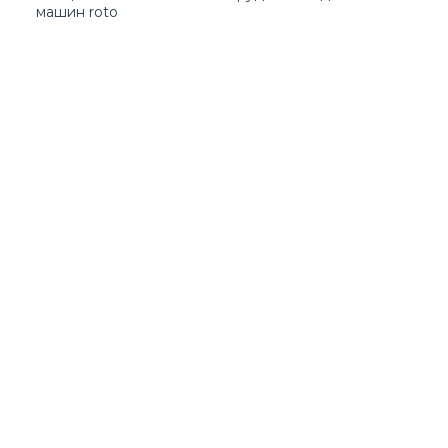
машин roto
Простая загрузка и выгрузка материала
Прочная и стойкая конструкция
Loading form...
ГАЛЕРЕЯ ИЗОБРАЖЕНИЙ