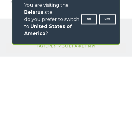
радиопульта
You are visiting the
Belarus
site,
do you prefer to switch
NO
YES
to
United States of
America
?
ГАЛЕРЕЯ ИЗОБРАЖЕНИЙ
ИМЯ
ФАМИЛИЯ
НАЦИЯ