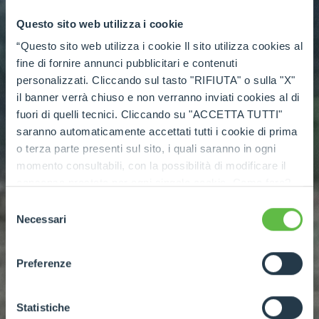
Questo sito web utilizza i cookie
“Questo sito web utilizza i cookie Il sito utilizza cookies al
fine di fornire annunci pubblicitari e contenuti
personalizzati. Cliccando sul tasto "RIFIUTA" o sulla "X"
il banner verrà chiuso e non verranno inviati cookies al di
fuori di quelli tecnici. Cliccando su "ACCETTA TUTTI"
saranno automaticamente accettati tutti i cookie di prima
o terza parte presenti sul sito, i quali saranno in ogni
momento consultabili, con la possibilità di modificare il
consenso prestato per ogni singolo cookie. Come fare?
Cliccare sulla graffetta nera presente in fondo a destra di
Selezione
ogni pagina, selezionare "Modifichi il suo consenso" e
Necessari
del
infine "Mostra dettagli". Potrai trovare il link
consenso
dell'informativa completa nel footer presente in ogni
Preferenze
pagina. Per esercitare i diritti riconosciuti all'interessato ai
sensi degli artt. 15 e ss. del Regolamento UE 2016/679
GDPR abbiamo predisposto una
apposita procedura.
Statistiche