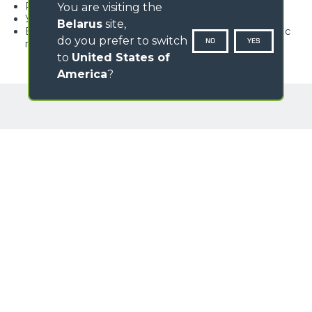
Регулируемые клинья крепления секции
You are visiting the
Устройство блокировки секции на орудии
Belarus
site,
Вращение головки на 75° для снижения габаритов с
do you prefer to switch
NO
YES
передней стороны
to
United States of
America
?
ГАЛЕРЕЯ ИЗОБРАЖЕНИЙ
ИМЯ
ФАМИЛИЯ
НАЦИЯ