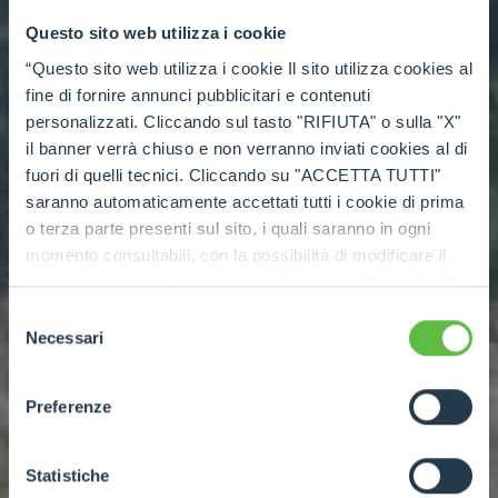
Questo sito web utilizza i cookie
“Questo sito web utilizza i cookie Il sito utilizza cookies al
fine di fornire annunci pubblicitari e contenuti
personalizzati. Cliccando sul tasto "RIFIUTA" o sulla "X"
il banner verrà chiuso e non verranno inviati cookies al di
fuori di quelli tecnici. Cliccando su "ACCETTA TUTTI"
saranno automaticamente accettati tutti i cookie di prima
o terza parte presenti sul sito, i quali saranno in ogni
momento consultabili, con la possibilità di modificare il
consenso prestato per ogni singolo cookie. Come fare?
Cliccare sulla graffetta nera presente in fondo a destra di
Selezione
ogni pagina, selezionare "Modifichi il suo consenso" e
Necessari
del
infine "Mostra dettagli". Potrai trovare il link
consenso
dell'informativa completa nel footer presente in ogni
Preferenze
pagina. Per esercitare i diritti riconosciuti all'interessato ai
sensi degli artt. 15 e ss. del Regolamento UE 2016/679
GDPR abbiamo predisposto una
apposita procedura.
Statistiche