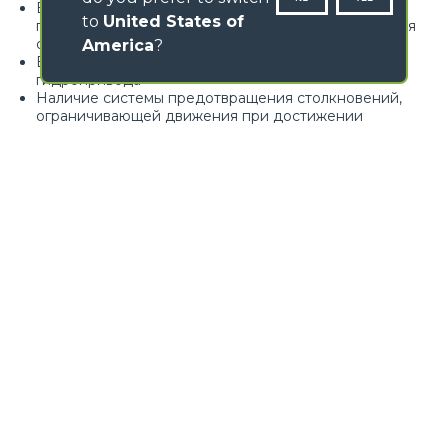
Встроенная защитная решетка в верхней части
to
United States of
платформы для защиты от раздавливания и падения
обломков
America
?
Боковое вращение платформы посредством
гидропривода
Наличие системы предотвращения столкновений,
ограничивающей движения при достижении
минимального безопасного расстояния до
препятствия
Разработана согласно стандарту FOPS-1
Loading form...
ГАЛЕРЕЯ ИЗОБРАЖЕНИЙ