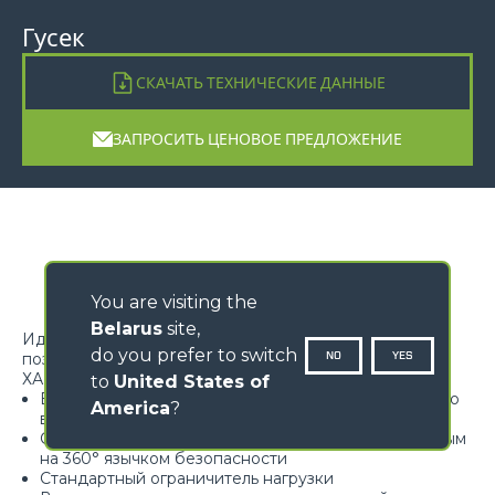
Гусек
СКАЧАТЬ ТЕХНИЧЕСКИЕ ДАННЫЕ
ЗАПРОСИТЬ ЦЕНОВОЕ ПРЕДЛОЖЕНИЕ
You are visiting the
Belarus
site,
Идеальное решение для подъема, перемещения и
do you prefer to switch
NO
YES
позиционирования подвешенных грузов
ХАРАКТЕРИСТИКИE
to
United States of
Высокопрочная каркасная конструкция умеренного
America
?
веса
Сертифицированный крюк, оснащенный поворотным
на 360° язычком безопасности
Стандартный ограничитель нагрузки