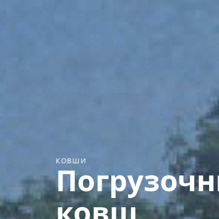
КОВШИ
Погрузоч
ковш