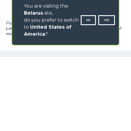
You are visiting the
Belarus
site,
do you prefer to switch
NO
YES
Рама, устанавливаемая на стандартную крепёжную
to
United States of
раму машины для присоединения вил FEM. Вилы FEM
заказываются отдельно.
America
?
ИМЯ
ГАЛЕРЕЯ ИЗОБРАЖЕНИЙ
ФАМИЛИЯ
НАЦИЯ