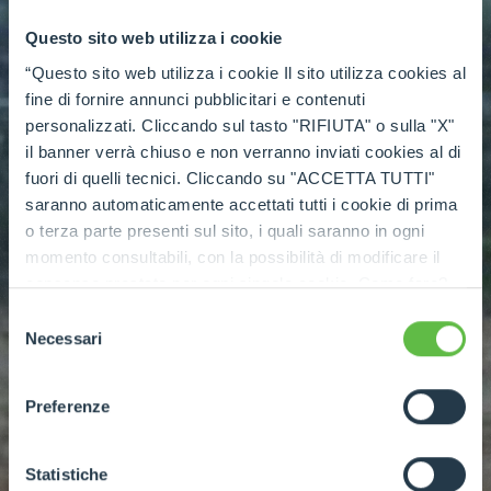
Questo sito web utilizza i cookie
“Questo sito web utilizza i cookie Il sito utilizza cookies al
fine di fornire annunci pubblicitari e contenuti
personalizzati. Cliccando sul tasto "RIFIUTA" o sulla "X"
il banner verrà chiuso e non verranno inviati cookies al di
fuori di quelli tecnici. Cliccando su "ACCETTA TUTTI"
saranno automaticamente accettati tutti i cookie di prima
o terza parte presenti sul sito, i quali saranno in ogni
momento consultabili, con la possibilità di modificare il
consenso prestato per ogni singolo cookie. Come fare?
Cliccare sulla graffetta nera presente in fondo a destra di
Selezione
ogni pagina, selezionare "Modifichi il suo consenso" e
Necessari
del
infine "Mostra dettagli". Potrai trovare il link
consenso
dell'informativa completa nel footer presente in ogni
Preferenze
pagina. Per esercitare i diritti riconosciuti all'interessato ai
sensi degli artt. 15 e ss. del Regolamento UE 2016/679
GDPR abbiamo predisposto una
apposita procedura.
Statistiche