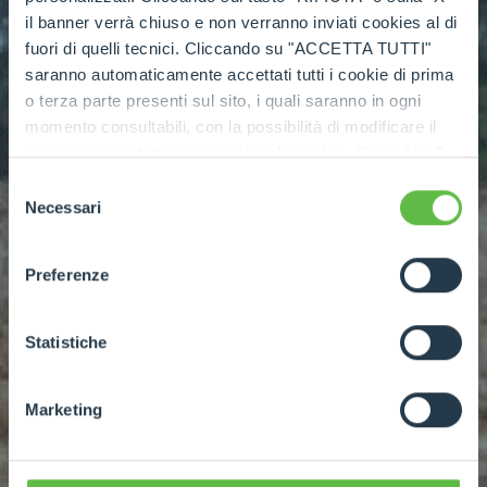
il banner verrà chiuso e non verranno inviati cookies al di
fuori di quelli tecnici. Cliccando su "ACCETTA TUTTI"
saranno automaticamente accettati tutti i cookie di prima
o terza parte presenti sul sito, i quali saranno in ogni
momento consultabili, con la possibilità di modificare il
consenso prestato per ogni singolo cookie. Come fare?
Cliccare sulla graffetta nera presente in fondo a destra di
Selezione
ogni pagina, selezionare "Modifichi il suo consenso" e
Necessari
del
infine "Mostra dettagli". Potrai trovare il link
consenso
dell'informativa completa nel footer presente in ogni
Preferenze
pagina. Per esercitare i diritti riconosciuti all'interessato ai
sensi degli artt. 15 e ss. del Regolamento UE 2016/679
GDPR abbiamo predisposto una
apposita procedura.
Statistiche
Marketing