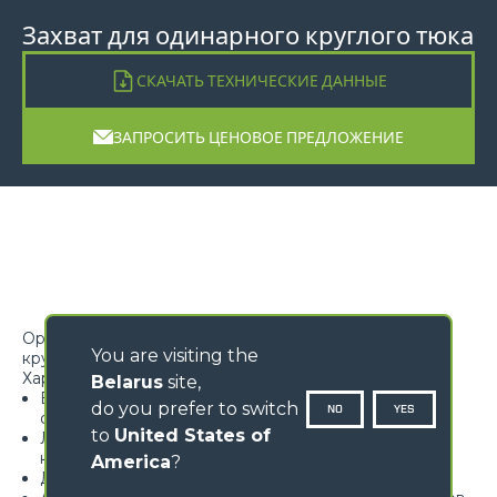
Захват для одинарного круглого тюка
СКАЧАТЬ ТЕХНИЧЕСКИЕ ДАННЫЕ
ЗАПРОСИТЬ ЦЕНОВОЕ ПРЕДЛОЖЕНИЕ
Орудие спроектировано для перемещения одного
You are visiting the
круглого тюка
Характеристики:
Belarus
site,
В распоряжении имеется вариант как для
do you prefer to switch
NO
YES
обвязанных, так и необвязанных тюков
to
United States of
Легкий переход от обвязанных к необвязанным
круглым тюкам в амбивалентных вариантах
America
?
Доступны для разных размеров тюков