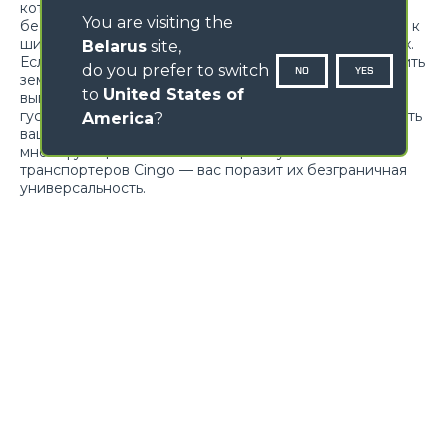
которые превзойдут ваши ожидания, предложив
You are visiting the
беспрецедентную универсальность, адаптируемость к
широкому спектру применений в различных отраслях.
Belarus
site,
Если вам требуется перевезти материалы, переместить
do you prefer to switch
NO
YES
землю, добраться до труднодоступных мест или
to
United States of
выполнить работы по техническому обслуживанию,
гусеничные транспортеры Cingo готовы удовлетворить
America
?
ваши потребности. Откройте для себя
многофункциональный потенциал гусеничных
транспортеров Cingo — вас поразит их безграничная
универсальность.
Loading form...
ГАЛЕРЕЯ ИЗОБРАЖЕНИЙ