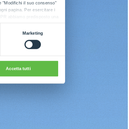
e "Modifichi il suo consenso"
 ogni pagina. Per esercitare i
9 GDPR abbiamo predisposto una
Marketing
Accetta tutti