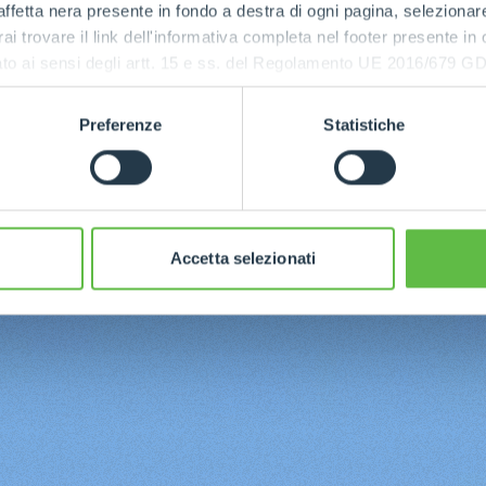
ffetta nera presente in fondo a destra di ogni pagina, selezionar
rai trovare il link dell'informativa completa nel footer presente in
ressato ai sensi degli artt. 15 e ss. del Regolamento UE 2016/67
Preferenze
Statistiche
Accetta selezionati