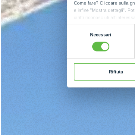
Come fare? Cliccare sulla gra
e infine "Mostra dettagli". Pot
diritti riconosciuti all'inte
apposita procedura.
Selezione
Necessari
del
consenso
Rifiuta