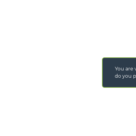
You are v
do you p
©
2026
MERLO S.p.A. Industria Metalmeccanica
P. IVA/Codice Fiscale 03078670043 - Iscrizione CCIAA di Cuneo n. REA C
Capitale Sociale 15.000.005,00 € int. vers