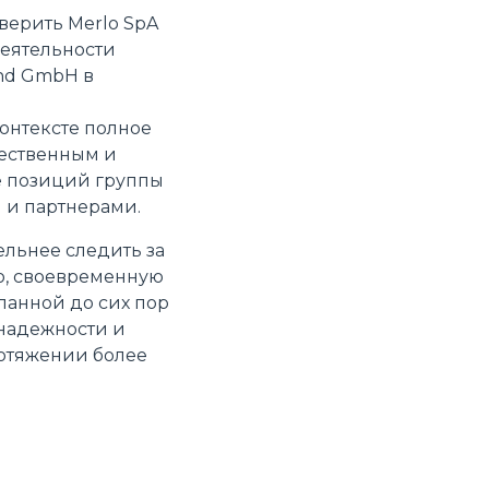
верить Merlo SpA
деятельности
and GmbH в
онтексте полное
тественным и
е позиций группы
 и партнерами.
льнее следить за
ю, своевременную
ланной до сих пор
 надежности и
ротяжении более