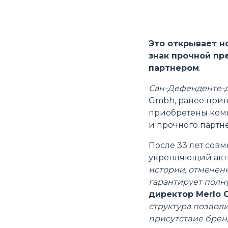
Это открывает н
знак прочной пр
партнером
.
Сан-Дефенденте-ди
Gmbh, ранее прин
приобретены компа
и прочного партн
После 33 лет совм
укрепляющий акти
истории, отмечен
гарантирует полн
директор Merlo G
структура позвол
присутствие бренд