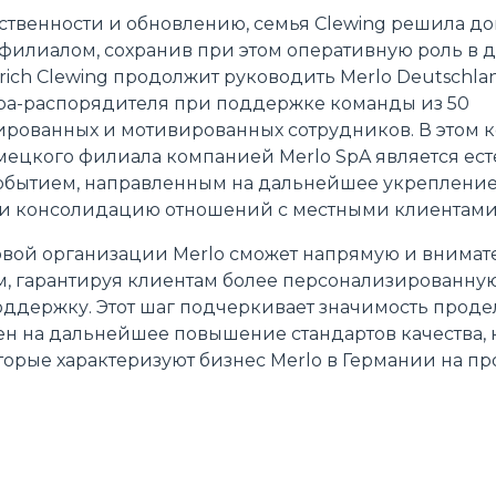
ственности и обновлению, семья Clewing решила до
КРЮКИ
филиалом, сохранив при этом оперативную роль в 
rich Clewing продолжит руководить Merlo Deutschl
ра-распорядителя при поддержке команды из 50
ПЛАТФОРМЫ
ованных и мотивированных сотрудников. В этом к
ецкого филиала компанией Merlo SpA является ес
событием, направленным на дальнейшее укреплени
СПЕЦИАЛЬНОЕ ОБОРУДОВАНИЕ
 и консолидацию отношений с местными клиентами
овой организации Merlo сможет напрямую и внимате
, гарантируя клиентам более персонализированну
ддержку. Этот шаг подчеркивает значимость проде
ен на дальнейшее повышение стандартов качества,
торые характеризуют бизнес Merlo в Германии на п