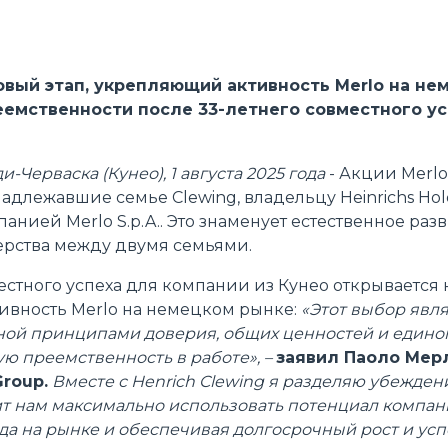
ОБОРУДОВАНИЯ
DUMPER
овый этап, укрепляющий активность Merlo на не
еемственности после 33-летнего совместного у
-Черваска (Кунео), 1 августа 2025 года
- Акции Merlo
НАВЕСНОЕ ОБОРУДОВАНИЕ
ПОКАЗАТЬ ВСЕ
адлежавшие семье Clewing, владельцу Heinrichs Ho
нией Merlo S.p.A.. Это знаменует естественное раз
ерства между двумя семьями.
ВИЛКИ
естного успеха для компании из Кунео открывается 
вность Merlo на немецком рынке:
«Этот выбор явля
КОВШИ
ной принципами доверия, общих ценностей и единог
ую преемственность в работе», –
заявил Паоло Мер
roup.
Вместе с Henrich Clewing я разделяю убеждени
ВИЛКИ И ЗАЖИМЫ
ит нам максимально использовать потенциал компан
а на рынке и обеспечивая долгосрочный рост и успе