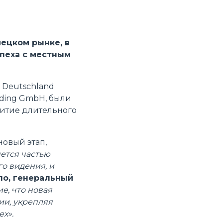
мецком рынке, в
спеха с местным
 Deutschland
lding GmbH, были
витие длительного
новый этап,
ется частью
о видения, и
ло, генеральный
е, что новая
ии, укрепляя
х».