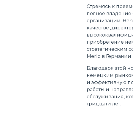
Стремясь к преем
полное владение 
организации. Hen
качестве директо
высококвалифицир
приобретение нем
стратегическим 
Merlo в Германии
Благодаря этой н
немецким рынком
и эффективную по
работы и направл
обслуживания, ко
тридцати лет.