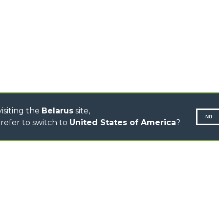
CINGO PORTATTREZZI
CINGO MULTIFUNZIONE
ЭЛЕКТРИЧЕСКИЙ CINGO
БЕТОНОСМЕСИТЕЛЬ
ТРАКТОР-НОСИТЕЛЬ
ТЕХНОЛОГИЧЕСКОГО
ОБОРУДОВАНИЯ
DUMPER
isiting the
Belarus
site,
NO
refer to switch to
United States of America
?
Privacy Policy
Privacy Policy
N-260677,