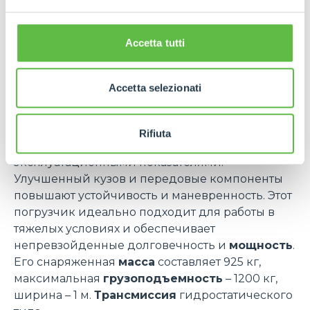
секторов с точки зрения эффективности,
гибкости и устойчивости.
Accetta tutti
НОВЫЙ CINGO
Новый Cingo M12.3EVO - это компактная и
мощная машина с
современного и
Accetta selezionati
эргономичного дизайна
.
Оснащенная двигателем Yanmar мощностью 18
кВт, она отличается большей эффективностью,
Rifiuta
низким расходом топлива и превосходными
эксплуатационными показателями.
Улучшенный кузов и передовые компоненты
повышают устойчивость и маневренность. Этот
погрузчик идеально подходит для работы в
тяжелых условиях и обеспечивает
непревзойденные долговечность и
мощность
.
Его снаряженная
масса
составляет 925 кг,
максимальная
грузоподъемность
– 1200 кг,
ширина – 1 м.
Трансмиссия
гидростатического