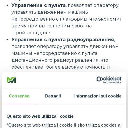
Управление с пульта
, позволяет оператору
управлять движением машины
непосредственно с платформы, что экономит
время при выполнении работ на
стройплощадке.
Управление с пульта радиоуправления
,
позволяет оператору управлять движением
машины непосредственно с пульта
дистанционного радиоуправления, что
обеспечивает более высокую точность и
безопасность при позиционировании грузов.
более высокую точность и безопасность при
позиционировании грузов.
Consenso
Dettagli
Informazioni sui cookie
HYPERCOMPACT
Среди самых долгожданных новинок выставки
компания Merlo предварительно представила
Questo sito web utilizza i cookie
новый телескопический погрузчик
“Questo sito web utilizza i cookie Il sito utilizza cookies al
HyperCompact
, предназначенный для работы в