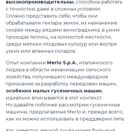
высокопроизводительны
, способны работать
с точностью даже в сложных условиях.
Сложно представить себе, чтобы они
обрабатывали гектары земли, их назначение
скорее между рядами виноградника, в узких
проходах теплиц, на холмистой местности,
среди мелких плодовых культур или внутри
узких или влажных складов.
Опыт компании
Merlo S.p.A.
, итальянского
лидера в области механизации сельского
хозяйства, получившего международное
признание за разработку передовых машин,
особенно малых гусеничных машин
,
идеально вписывается в этот контекст.
Но давайте поближе рассмотрим гусеничные
машины, предлагаемые Merlo и, прежде всего,
как их можно использовать в преддверии лета.
Как известно, весной почва может быть ещё