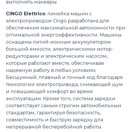
выполнять маневры.
fine di fornire annunci pubblicitari e contenuti
CINGO Elettrico
: линейка машин с
personalizzati. Cliccando sul tasto "RIFIUTA" o sulla "X"
электроприводом Cingo разработана для
il banner verrà chiuso e non verranno inviati cookies al di
обеспечения максимальной автономности при
fuori di quelli tecnici. Cliccando su "ACCETTA TUTTI"
оптимальной энергоэффективности. Машины
saranno automaticamente accettati tutti i cookie di prima
оснащены литий-ионным аккумулятором
o terza parte presenti sul sito, i quali saranno in ogni
большой емкости, электрическими мотор-
momento consultabili, con la possibilità di modificare il
редукторами и электрическим насосом,
consenso prestato per ogni singolo cookie. Come fare?
которые работают вместе, обеспечивая
Cliccare sulla graffetta nera presente in fondo a destra di
Selezione
надежную работу в любых условиях.
ogni pagina, selezionare "Modifichi il suo consenso" e
Necessari
del
Бесшумный, плавный и точный ход благодаря
infine "Mostra dettagli". Potrai trovare il link
consenso
технологии электропривода, снижающей шум
dell'informativa completa nel footer presente in ogni
Preferenze
и повышающей комфорт во время
pagina. Per esercitare i diritti riconosciuti all'interessato ai
эксплуатации. Кроме того, система зарядки
sensi degli artt. 15 e ss. del Regolamento UE 2016/679
соответствует самым строгим автомобильным
GDPR abbiamo predisposto una
apposita procedura.
Statistiche
стандартам, гарантируя безопасность,
совместимость и быструю зарядку для
Marketing
непрерывной бесперебойной работы.