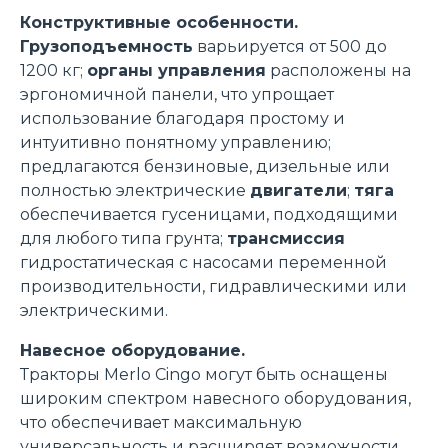
Конструктивные особенности.
Грузоподъемность
варьируется от 500 до
1200 кг;
органы управления
расположены на
Accetta tutti
эргономичной панели, что упрощает
использование благодаря простому и
Accetta selezionati
интуитивно понятному управлению;
предлагаются бензиновые, дизельные или
полностью электрические
двигатели
;
тяга
Rifiuta
обеспечивается гусеницами, подходящими
для любого типа грунта;
трансмиссия
гидростатическая с насосами переменной
производительности, гидравлическими или
электрическими.
Навесное оборудование.
Тракторы Merlo Cingo могут быть оснащены
широким спектром навесного оборудования,
что обеспечивает максимальную
универсальность и расширяет возможности