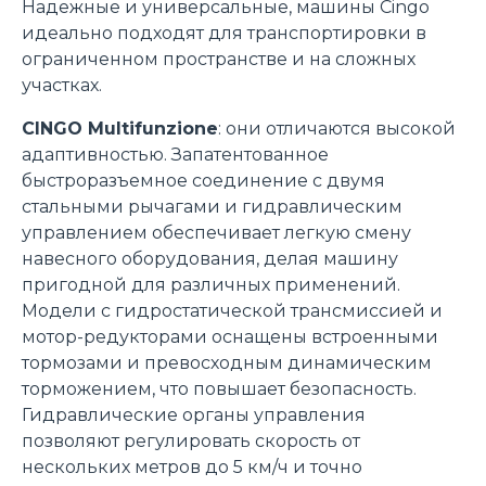
Надежные и универсальные, машины Cingo
идеально подходят для транспортировки в
ограниченном пространстве и на сложных
участках.
CINGO Multifunzione
: они отличаются высокой
адаптивностью. Запатентованное
быстроразъемное соединение с двумя
стальными рычагами и гидравлическим
управлением обеспечивает легкую смену
навесного оборудования, делая машину
пригодной для различных применений.
Модели с гидростатической трансмиссией и
мотор-редукторами оснащены встроенными
тормозами и превосходным динамическим
Consenso
Dettagli
Informazioni sui cookie
торможением, что повышает безопасность.
Гидравлические органы управления
позволяют регулировать скорость от
Questo sito web utilizza i cookie
нескольких метров до 5 км/ч и точно
“Questo sito web utilizza i cookie Il sito utilizza cookies al