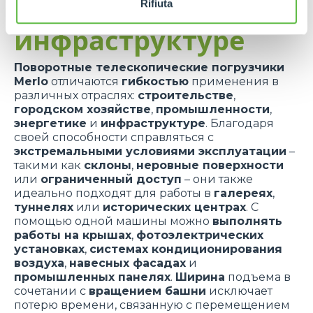
промышленности и
Rifiuta
инфраструктуре
Поворотные телескопические погрузчики
Merlo
отличаются
гибкостью
применения в
различных отраслях:
строительстве
,
городском хозяйстве
,
промышленности
,
энергетике
и
инфраструктуре
. Благодаря
своей способности справляться с
экстремальными условиями эксплуатации
–
такими как
склоны
,
неровные поверхности
или
ограниченный доступ
– они также
идеально подходят для работы в
галереях
,
туннелях
или
исторических центрах
. С
помощью одной машины можно
выполнять
работы на крышах
,
фотоэлектрических
установках
,
системах кондиционирования
воздуха
,
навесных фасадах
и
промышленных панелях
.
Ширина
подъема в
сочетании с
вращением башни
исключает
потерю времени, связанную с перемещением