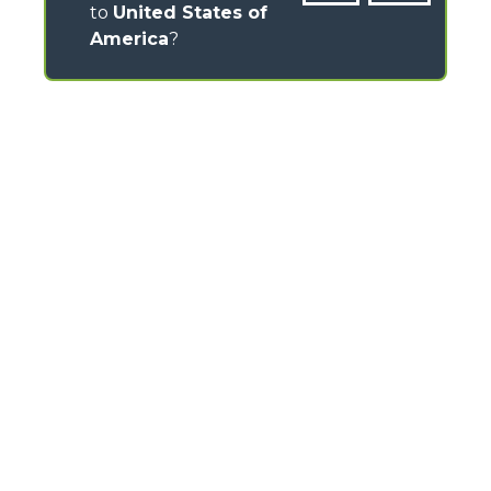
to
United States of
America
?
КОНТАКТЫ
Via Nazionale, 9 - 12010
S. Defendente di Cervasca (CN) - Italy
TEL
+39 0171614111
info@merlo.com
MERLO GROUP