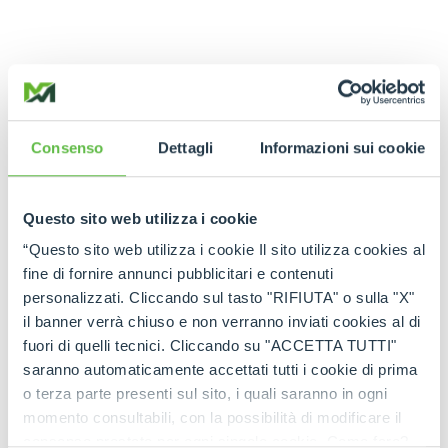
Технология на
службе точности
Consenso
Dettagli
Informazioni sui cookie
Поворотные погрузчики Merlo
оснащены
комфортными
,
тихими
и
высокотехнологичными кабинами
.
Questo sito web utilizza i cookie
Встроенный цифровой интерфейс
позволяет
оператору получать доступ ко всей
“Questo sito web utilizza i cookie Il sito utilizza cookies al
необходимой информации с помощью всего
fine di fornire annunci pubblicitari e contenuti
нескольких интуитивно понятных
personalizzati. Cliccando sul tasto "RIFIUTA" o sulla "X"
элементов управления
.
Обзор на 360°
,
il banner verrà chiuso e non verranno inviati cookies al di
обеспечиваемый за счет
больших стеклянных
fuori di quelli tecnici. Cliccando su "ACCETTA TUTTI"
поверхностей
и
тонких стоек
, увеличивает
контроль за рабочим участком.
Плавные
и
saranno automaticamente accettati tutti i cookie di prima
контролируемые движения стрелы
и
o terza parte presenti sul sito, i quali saranno in ogni
возможность миллиметрового выдвижения
momento consultabili, con la possibilità di modificare il
как по
вертикали
, так и по
горизонтали
,
consenso prestato per ogni singolo cookie. Come fare?
позволяют достичь даже самых