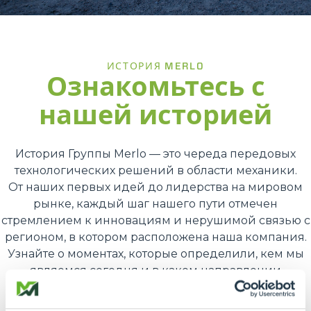
ИСТОРИЯ MERLO
Ознакомьтесь с
нашей историей
История Группы Merlo — это череда передовых
технологических решений в области механики.
От наших первых идей до лидерства на мировом
рынке, каждый шаг нашего пути отмечен
стремлением к инновациям и нерушимой связью с
регионом, в котором расположена наша компания.
Узнайте о моментах, которые определили, кем мы
являемся сегодня и в каком направлении
движемся.