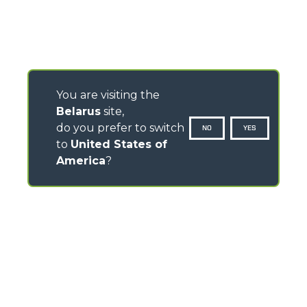
You are visiting the
Belarus
site,
do you prefer to switch
NO
YES
to
United States of
America
?
КОНТАКТЫ
Via Nazionale, 9 - 12010
S. Defendente di Cervasca (CN) - Italy