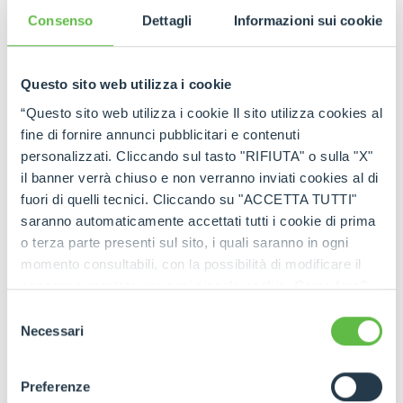
Consenso
Dettagli
Informazioni sui cookie
ПЕРЕЙТИ К ПОЛНОЙ ИСТОРИИ
Questo sito web utilizza i cookie
“Questo sito web utilizza i cookie Il sito utilizza cookies al
fine di fornire annunci pubblicitari e contenuti
personalizzati. Cliccando sul tasto "RIFIUTA" o sulla "X"
il banner verrà chiuso e non verranno inviati cookies al di
fuori di quelli tecnici. Cliccando su "ACCETTA TUTTI"
saranno automaticamente accettati tutti i cookie di prima
o terza parte presenti sul sito, i quali saranno in ogni
momento consultabili, con la possibilità di modificare il
consenso prestato per ogni singolo cookie. Come fare?
Cliccare sulla graffetta nera presente in fondo a destra di
Selezione
ogni pagina, selezionare "Modifichi il suo consenso" e
Necessari
del
infine "Mostra dettagli". Potrai trovare il link
consenso
dell'informativa completa nel footer presente in ogni
Preferenze
pagina. Per esercitare i diritti riconosciuti all'interessato ai