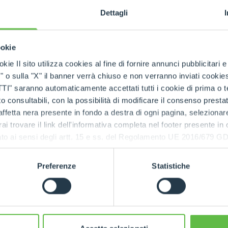
дках с интенсивным движением
или в
местах, т
Dettagli
усеничный транспортер
оказывает
меньшее давле
я
ходит для использования в
сельскохозяйственных 
ерхностях, которые необходимо защитить от по
ookie
вых
kie Il sito utilizza cookies al fine di fornire annunci pubblicitari 
o sulla "X" il banner verrà chiuso e non verranno inviati cookies al
ров
saranno automaticamente accettati tutti i cookie di prima o terz
 consultabili, con la possibilità di modificare il consenso presta
ffetta nera presente in fondo a destra di ogni pagina, selezionar
rai trovare il link dell'informativa completa nel footer presente in
ональных
ressato ai sensi degli artt. 15 e ss. del Regolamento UE 2016/67
вания
или
Preferenze
Statistiche
нной
или
апример, в
. Благодаря
ально
рами
.