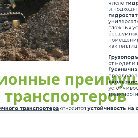
числе
гид
и подходят
гидростат
универсал
сложных у
бесшумные
помещений 
как тепли
Грузопод
от модели
Гусенична
ционные преимущ
преодолев
скользкие
устойчивос
х транспортеро
транспортн
ичного транспортера
относится
устойчивость на 
поверхность
,
улучшая сцепление
и
снижая риск
елает их идеальными для
работы на склонах
или в 
ния
тся
компактность
: благодаря
небольшим размера