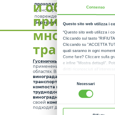
и области
проходах
, на
строительных площа
Consenso
транспортных средств. Кроме того,
г
применени
повреждения и, таким образом, под
бережного отношения
, или на
пов
Questo sito web utilizza i c
многоцеле
“Questo sito web utilizza i coo
Cliccando sul tasto "RIFIUTA" 
транспорте
Cliccando su "ACCETTA TUTTI" 
quali saranno in ogni momento
Come fare? Cliccare sulla gra
Гусеничные транспортеры
находят
e infine "Mostra dettagli". Pot
применение в различных професси
diritti riconosciuti all'inte
областях. В
сельском хозяйстве
и
apposita procedura.
виноградарстве
их используют для
Selezione
транспортировки урожая
,
оборудо
Necessari
del
компоста по заболоченной
,
накло
consenso
труднодоступной
местности, как, н
виноградниках на склонах холмов
своей
компактности
они также иде
подходят для
работы между шпале