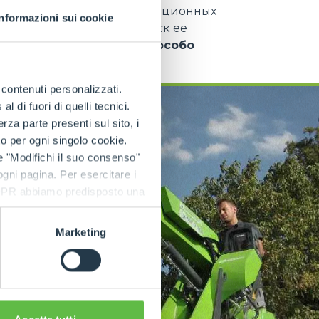
руднодоступных
для традиционных
Informazioni sui cookie
ние на почву
, снижая риск ее
хозяйствах, требующих особо
вреждений
.
e contenuti personalizzati.
 di fuori di quelli tecnici.
a parte presenti sul sito, i
to per ogni singolo cookie.
e "Modifichi il suo consenso"
 ogni pagina. Per esercitare i
9 GDPR abbiamo predisposto una
Marketing