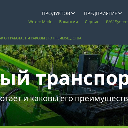
CINGO MULTIFUNZIONE
ПРОДУКТОВ
ПРЕДПРИЯТИЕ
История Merlo
We are Merlo
Вакансии
Сервис
SAV Syste
CINGO PORTATTREZZI
Merlo в мире
КАК ОН РАБОТАЕТ И КАКОВЫ ЕГО ПРЕИМУЩЕСТВА
Устойчивое развитие
ЭЛЕКТРИЧЕСКИЙ CINGO
ый транспо
Технологии
СПЕЦТЕХНИКА
ПОКАЗАТЬ ВСЕ
аботает и каковы его преимущест
БЕТОНОСМЕСИТЕЛЬ
й
ТРАКТОР-НОСИТЕЛЬ ТЕХНОЛОГИЧЕСКОГО