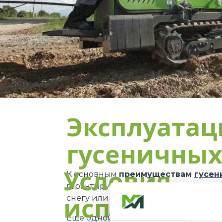
Эксплуата
гусеничны
Условия
К основным
преимуществам
гусен
гарантируют
большую контактную 
снегу или песку. Эта особенность д
использова
Еще одной сильной стороной являе