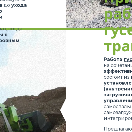
а
до
ухода
ра
КРЮКИ
о
и
гус
аз, когда
ПЛАТФОРМЫ
ы в
тра
ровным
СПЕЦИАЛЬНОЕ ОБОРУДОВАНИЕ
Работа
гу
на сочета
эффективн
состоит из
установле
(внутренн
загрузочн
управлен
самосваль
самозагру
интегриро
Предлагаю