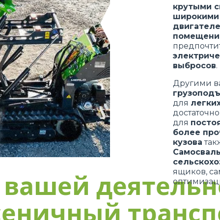
крутыми 
широкими
двигател
помещения
предпочтит
электриче
выбросов
.
Другими в
грузопод
для
легки
достаточн
для
посто
более про
кузова
так
Самосвал
сельскохо
ящиков, с
 вашей деятельн
оптимизац
сеничный трансп