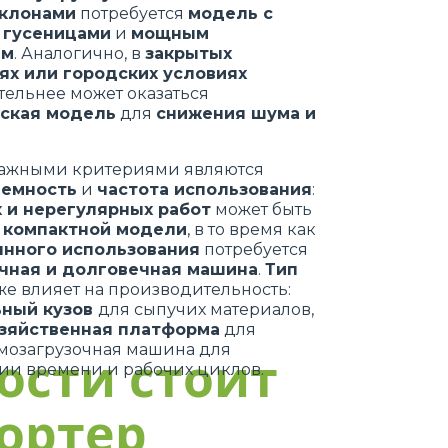
склонами
потребуется
модель с
 гусеницами
и
мощным
ем
. Аналогично, в
закрытых
х или городских условиях
ельнее может оказаться
ская модель
для
снижения шума и
ажными критериями являются
ъемность
и
частота использования
:
х и нерегулярных работ
может быть
о
компактной модели
, в то время как
янного использования
потребуется
чная и долговечная машина
.
Тип
же влияет на производительность:
ьный кузов
для сыпучих материалов,
зяйственная платформа
для
амозагрузочная машина для
ости стоит
ии времени и рабочих циклов.
ортер