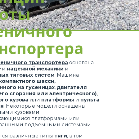
боты
еничного
нспортера
сеничного транспортера
основана
нии
надежной механики
и
ых тяговых систем
. Машина
компактного шасси,
нного на гусеницах
,
двигателя
его сгорания или электрического)
,
ого кузова
или
платформы
и
пульта
ия
. Некоторые модели оснащены
ными кузовами,
жающимися платформами или
ванными подъемными системами.
тся различные типы
тяги
, в том