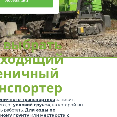
Accetta tutti
 выбрать
дходящий
сеничный
нспортер
еничного транспортера
зависит,
го, от
условий грунта
, на которой вы
ь работать.
Для езды по
ному грунту
или
местности с