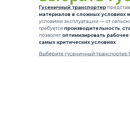
Гусеничный транспортер
представ
материалов в сложных условиях 
условиям эксплуатации — от сельск
требуется
производительность
,
ст
позволят
оптимизировать рабочее
самых критических условиях
.
Выберите гусеничный транспортер 
DEVELOPER
КОНТАКТЫ
Via Nazionale, 9 - 12010
MERLO GROUP
S. Defendente di Cervasca
EXTRACT OF GENER
(CN) - Italy
PURCHASING CONDI
IT - TEAM VIEWER
TEL
+39 0171614111
SAV - TEAM VIEWE
info@merlo.com