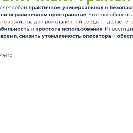
ляет собой
практичное
,
универсальное
и
безопас
или ограниченном пространстве
. Его способность
ого хозяйства до промышленной среды — делает его
абильность
и
простота использования
. Инвестиц
 время
,
снизить утомляемость оператора
и
обесп
Merlo
ПОГРУЗЧИКИ ELETTRICO
ВИЛКИ
ПРОДУКЦИЯ
НАВЕСНОЕ ОБОРУДОВАНИЕ
AL
КОМПАКТНЫЕ
КОВШИ
TIONS
ПОГРУЗЧИКИ
ВИЛКИ И З
ПОГРУЗЧИКИ СРЕДНЕЙ
ПРОИЗВОДИТЕЛЬНОСТИ
КРЮКИ
R
ПОГРУЗЧИКИ ВЫСОКОЙ
ПЛАТФОРМЫ
ПРОИЗВОДИТЕЛЬНОСТИ
СПЕЦИАЛЬН
СТАБИЛИЗИРОВАННЫЕ
ОБОРУДОВА
ПОГРУЗЧИКИ