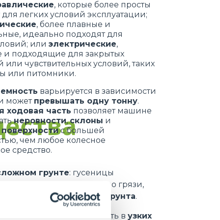
равлические
, которые более просты
 для легких условий эксплуатации;
ические
, более плавные и
ьные, идеально подходят для
словий; или
электрические
,
 и подходящие для закрытых
или чувствительных условий, таких
цы или питомники.
ъемность
варьируется в зависимости
 и может
превышать одну тонну
.
я ходовая часть
позволяет машине
ества
ать
неровности
,
склоны
и
 поверхности
с большей
тью, чем любое колесное
в
ое средство.
сложном грунте
: гусеницы
 скольжения
, в том числе по грязи,
условиях
нестабильного грунта
.
м
эти машины могут работать в
узких