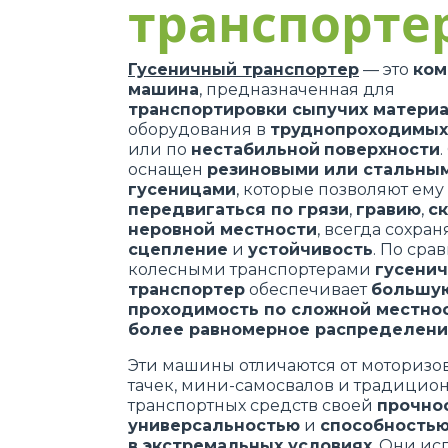
транспорте
Гусеничный транспортер
— это
ком
машина
, предназначенная для
транспортировки сыпучих матери
оборудования в
труднопроходимых
или по
нестабильной
поверхности
.
оснащен
резиновыми или стальны
гусеницами
, которые позволяют ему
передвигаться по грязи
,
гравию
,
с
неровной местности
, всегда сохран
сцепление
и
устойчивость
. По сра
колесными транспортерами
гусени
транспортер
обеспечивает
большу
проходимость по сложной местно
более равномерное распределени
Эти машины отличаются от моторизо
тачек, мини-самосвалов и традицио
транспортных средств своей
прочно
универсальностью
и
способностью
в экстремальных условиях
. Они ис