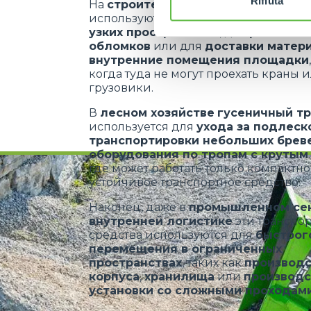
Rifiuta
На
строительных площадках
они
используются для
перемещения мат
узких пространствах
, для
расчистк
обломков
или для
доставки матер
внутренние помещения площадки
когда туда не могут проехать краны 
грузовики.
В
лесном хозяйстве
гусеничный т
используется для
ухода за подлеск
транспортировки небольших брев
оборудования по тропам с крутым
где может работать только компактно
устойчивое транспортное средство.
Наконец, даже в
промышленном се
внутренней логистике
эти транспо
средства используются для
быстрог
перемещения в ограниченных
пространствах
, таких как
производ
корпуса
,
хранилища
или
производ
установки со сложными проходам