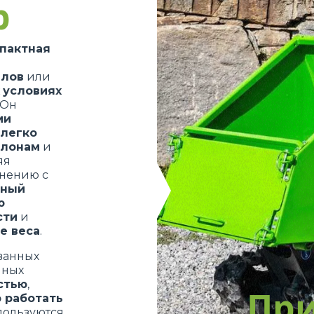
р
ОБОРУДОВАНИЯ
пактная
DUMPER
алов
или
условиях
 Он
ми
НАВЕСНОЕ ОБОРУДОВАНИЕ
ПОКАЗАТЬ ВСЕ
легко
клонам
и
яя
внению с
ВИЛКИ
чный
ю
сти
и
КОВШИ
е веса
.
ванных
нных
ВИЛКИ И ЗАЖИМЫ
стью
,
Пр
 работать
пользуются