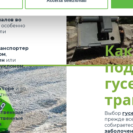
Accetta selezionati
ериалов в
и
иалов во
, особенно
или
Как
ранспортер
ом
,
ен
или
по
 уклоном
,
е и
гу
кторе
и во
тра
ртные
о
ственные
Выбор
гус
ственные
прежде все
и
.
собираетес
заболочен