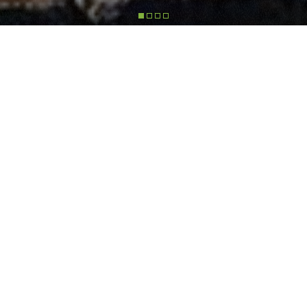
Scopri l'app MerloMobility
Scarica l'app, segui i video tutorial e sfrutta al massimo
le sue funzioni
SCOPRI COME FUNZIONA
PRODOTTI
Una gamma di